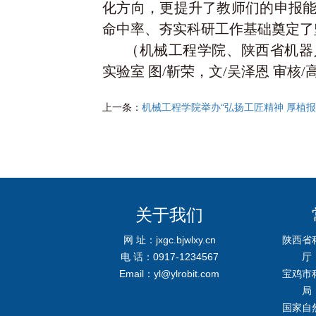
化方向，更提升了教师们的申报
命中率、夯实科研工作基础奠定了
（
机械工程学院、陕西省机器
实验室 图/靳荣，文
/吴泽恩 审核/
上一条：
机械工程学院举办“弘扬工匠精神 厚植报
关于我们
网 址：jxgc.bjwlxy.cn
陕西省
电 话：0917-1234567
厅
Email：yl@ylrobit.com
宝鸡市
局
国家自