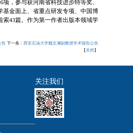
6
项，参与获河南省科技进步特等奖、
学基金面上、省重点研发专项、中国博
I检索43篇。作为第一作者出版本领域学
。
公告
下一条：
西安石油大学魏文澜副教授学术报告公告
【
关闭
】
关注我们