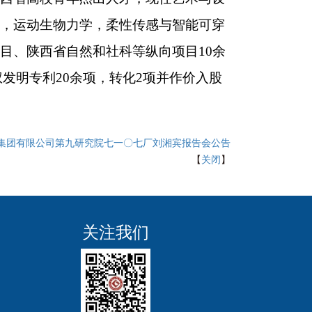
，运动生物力学，柔性传感与智能可穿
目、陕西省自然和社科等纵向项目
10
余
权发明专利
20
余项，转化
2
项并作价入股
集团有限公司第九研究院七一〇七厂刘湘宾报告会公告
【
关闭
】
关注我们