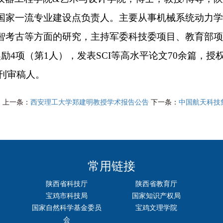
国家一流专业建设点负责人。主要从事机械系统动力学
智考古等方面的研究，主持军委科技委项目、教育部项
奖励
4
项（第
1
人），发表
SCI
等高水平论文
70
余篇，授
刊审稿人。
上一条：
西安理工大学郑建明教授学术报告公告
下一条：
中国航天科技
常用链接
陕西省科技厅
陕西省教育厅
宝鸡市科技局
国家知识产权局
国家自然科学基金委员
宝鸡文理学院
会