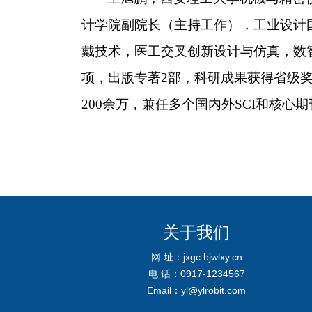
计学院副院长（主持工作），工业设计
戴技术，医工交叉创新设计与仿真，数
项，出版专著
2
部，科研成果获得省级
200
余万，兼任多个国内外
SCI
和核心期
关于我们
网 址：jxgc.bjwlxy.cn
电 话：0917-1234567
Email：yl@ylrobit.com