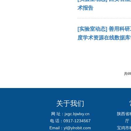
术报告
[实验室动态]
善用科研
度学术资源在线数据库
共6
关于我们
网 址：jxgc.bjwlxy.cn
陕西省
电 话：0917-1234567
厅
Email：yl@ylrobit.com
宝鸡市